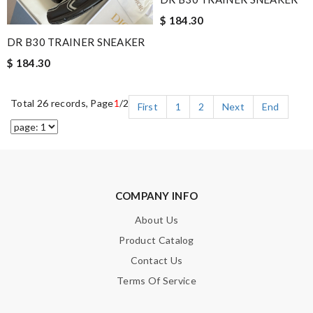
$ 184.30
DR B30 TRAINER SNEAKER
$ 184.30
Total 26 records, Page
1
/2
First
1
2
Next
End
COMPANY INFO
About Us
Product Catalog
Contact Us
Terms Of Service